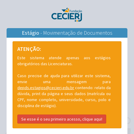
Estágio
- Movimentação de Documentos
ATENÇÃO:
Este sistema atende apenas aos estágios
obrigatórios das Licenciaturas.
Caso precise de ajuda para utilizar este sistema,
envie uma mensagem para
depds.estagios@cecierj.edu.br
contendo: relato da
dúvida, print da página e seus dados (matrícula ou
CPF, nome completo, universidade, curso, polo e
disciplina de estágio).
Se esse é o seu primeiro acesso, clique aqui!